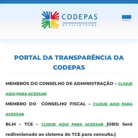
INÍCIO
PORTAL DA TRANSPARÊNCIA DA
SOBRE
CODEPAS
HORÁRIO DOS ÔNIBUS
MEMBROS DO CONSELHO DE ADMINISTRAÇÃO –
CLIQUE
COLETA DE RESÍDUOS
AQUI PARA ACESSAR
MEMBRO DO CONSELHO FISCAL –
CLIQUE AQUI PARA
ESTACIONAMENTO ROTATIVO
ACESSAR
INFORMATIVOS
BLM – TCE –
(OBS: Será
CLIQUE AQUI PARA ACESSAR
CONTATO
redirecionado ao sistema do TCE para consulta.)